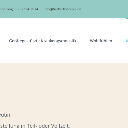
einbarung: 030 2594 2914
|
info@fiedlertherapie.de
Gerätegestützte Krankengymnastik
Wohlfühlen
K
utin.
ellung in Teil- oder Vollzeit.