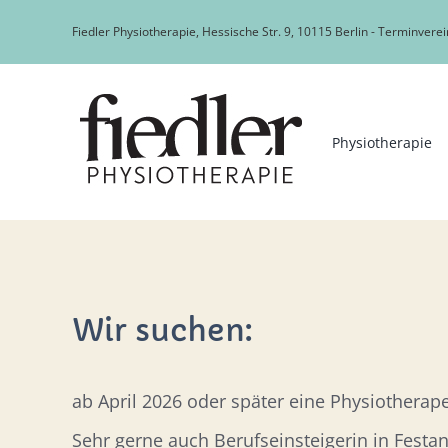
Zum
Fiedler Physiotherapie, Hessische Str. 9, 10115 Berlin - Terminver
Inhalt
springen
Physiotherapie
Wir suchen:
ab April 2026 oder später eine Physiotherape
Sehr gerne auch Berufseinsteigerin in Festanst